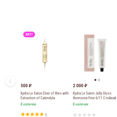
ХИТ!
500
₽
2 000
₽
Kydra Le Salon Elixir of Ales with
Kydra Le Salon Jelly Gloss
Extraction of Calendula
Ammonia-Free 6/11 Стойкий
Интенсивный эликсир-уход с
Тонирующий Глосс-Гель без
В наличии
В наличии
экстрактом календулы для
аммиака 60 мл
увлажнения волос 10мл.
1