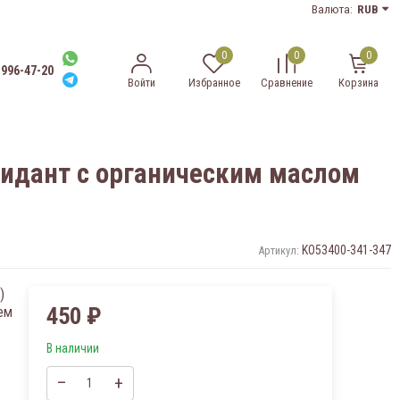
Валюта:
RUB
0
0
0
-996-47-20
Войти
Избранное
Сравнение
Корзина
оксидант с органическим маслом
KO53400-341-347
Артикул:
)
450
₽
ем
В наличии
–
+