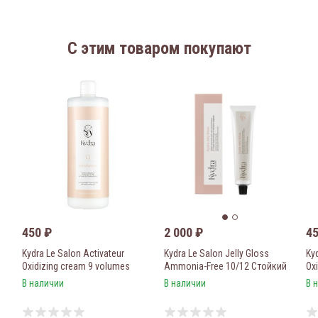
C этим товаром покупают
450
₽
2 000
₽
4
Kydra Le Salon Activateur
Kydra Le Salon Jelly Gloss
Ky
Oxidizing cream 9 volumes
Ammonia-Free 10/12 Стойкий
Ox
(2,7%) Крем-оксидант с
Тонирующий Глосс-Гель без
Кр
В наличии
В наличии
В 
органическим маслом
аммиака 60 мл
ор
календулы 100мл
ка