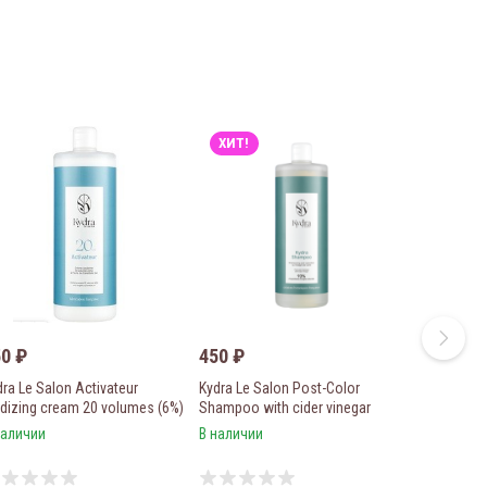
ХИТ!
50
₽
450
₽
dra Le Salon Activateur
Kydra Le Salon Post-Color
idizing cream 20 volumes (6%)
Shampoo with cider vinegar
ем-оксидант с
Шампунь для завершения
наличии
В наличии
ганическим маслом
окрашивания с яблочным
лендулы 100мл
уксусом 100 мл