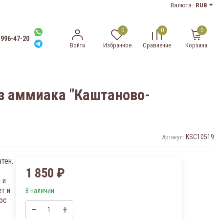
Валюта:
RUB
0
0
0
-996-47-20
Войти
Избранное
Сравнение
Корзина
ез аммиака "Каштаново-
KSC10519
Артикул:
тен.
1 850
₽
 и
т и
В наличии
ос
–
+