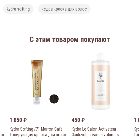
kydra softing
кедра краска для волос
C этим товаром покупают
1 850
₽
450
₽
1
Kydra Softing /71 Marron Cafe
Kydra Le Salon Activateur
Kyd
лос
Тонирующая краска для волос
Oxidizing cream 9 volumes
То