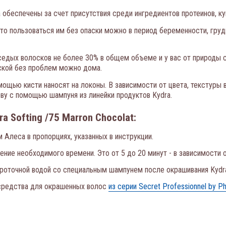
обеспечены за счет присутствия среди ингредиентов протеинов, ку
то пользоваться им без опаски можно в период беременности, груд
 седых волосков не более 30% в общем объеме и у вас от природы 
аской без проблем можно дома.
ью кисти наносят на локоны. В зависимости от цвета, текстуры во
ву с помощью шампуня из линейки продуктов Kydra.
 Softing /75 Marron Chocolat:
 Алеса в пропорциях, указанных в инструкции.
чение необходимого времени. Это от 5 до 20 минут - в зависимости
роточной водой со специальным шампунем после окрашивания Kydra
средства для окрашенных волос
из серии Secret Professionnel by Phy