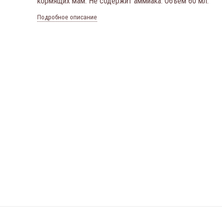
кормящих мам. Не содержит аммиака. Объём 60 мл.
Подробное описание