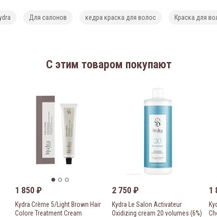
ydra
Для салонов
кедра краска для волос
Краска для во
C этим товаром покупают
1 850
₽
2 750
₽
1
Kydra Crème 5/Light Brown Hair
Kydra Le Salon Activateur
Ky
Colore Treatment Cream
Oxidizing cream 20 volumes (6%)
Ch