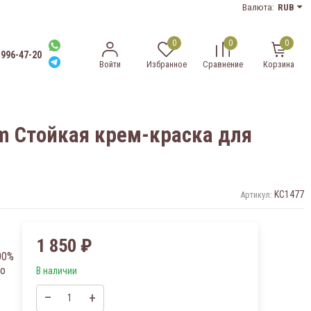
Валюта:
RUB
0
0
0
-996-47-20
Войти
Избранное
Сравнение
Корзина
eam Стойкая крем-краска для
KC1477
Артикул:
1 850
₽
00%
го
В наличии
–
+