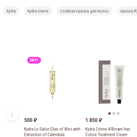
kydra
kydra creme
стойкая краска для волос
краска K
ХИТ!
500
₽
1 850
₽
Kydra Le Salon Elixir of Ales with
Kydra Crème 4/Brown Hair
Extraction of Calendula
Colore Treatment Cream